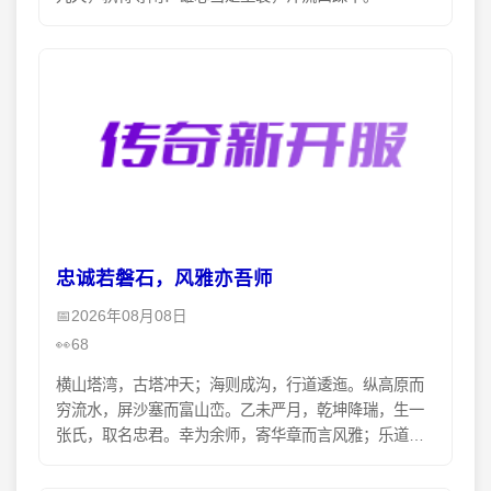
忠诚若磐石，风雅亦吾师
2026年08月08日
68
横山塔湾，古塔冲天；海则成沟，行道逶迤。纵高原而
穷流水，屏沙塞而富山峦。乙未严月，乾坤降瑞，生一
张氏，取名忠君。幸为余师，寄华章而言风雅；乐道丹
心，寓厚情而述忠贤。吾之良师，姿禀殊绝。家学渊
源，书香传