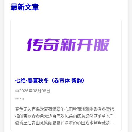
最新文章
七绝·春夏秋冬（卷帘体 新韵）
2026年08月08日
75
春色无边百鸟欢夏荷滴翠沁心田秋菊淡雅幽香溢冬雪携
梅耐苦寒春春色无边百鸟欢风柔雨练意悠然庭前草木千
姿秀屋后青山竞笑颜夏夏荷滴翠沁心田戏水鸳鸯载梦翩
鸟语花香歌日丽天高云淡柳含烟秋秋菊淡雅幽香溢桐叶