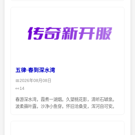
她睡过的
五律·春到深水湾
2026年08月08日
14
春游深水湾，霞煮一湖烟。久望桃花影，清听石罅泉。
波柔蘋叶露，沙净小鱼穿。怀旧沧桑变，浑河自可安。