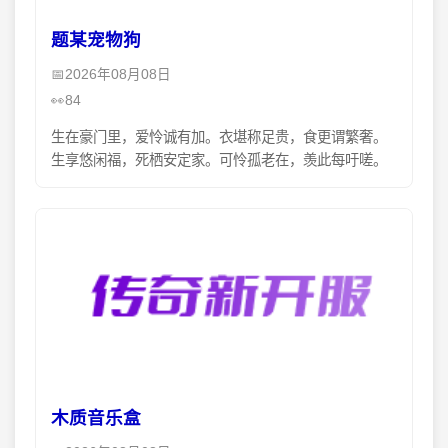
题某宠物狗
2026年08月08日
84
生在豪门里，爱怜诚有加。衣堪称足贵，食更谓繁奢。
生享悠闲福，死栖安定家。可怜孤老在，羡此每吁嗟。
木质音乐盒