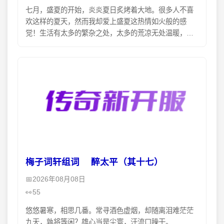
七月，盛夏的开始，炎炎夏日炙烤着大地。很多人不喜
欢这样的夏天，然而我却爱上盛夏这热情如火般的感
觉！生活有太多的繁杂之处，太多的荒凉无处温暖，然
而在这个夏季，我要为自己心灵铺上一席温暖之地……
泪水打湿了
梅子词轩组词 醉太平（其十七）
2026年08月08日
55
悠悠暑寒，相思几番。常寻酒色虚烟，却随离泪难茫茫
九天，孰将等闲？雄心当是尘寰，汗流口躁干。