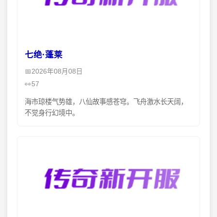
七绝·蓬莱
2026年08月08日
57
海市琼楼气势雄，八仙故事感苍穹。飞舟激水长天阔，
不觉身行幻境中。