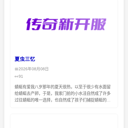
夏虫三忆
2026年08月08日
91
蜻蜓有爱我八岁那年的夏天很热，以至于很少有水面留
给蜻蜓去产卵，于是，我家门前的小水洼自然成了许多
过往蜻蜓的唯一选择，也自然成了孩子们捕捉蜻蜓的好
去处。一对对蜻蜓不时飞来，又不时优美地在水面上划
着弧线时