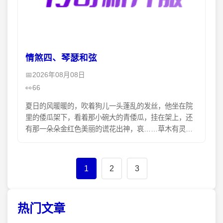
情煞四、琴瑟和弦
2026年08月08日
66
夏日的风暖暖的，吹着狗儿一头蓬乱的发丝，他坐在院
里的倭瓜架下，看着那小碗大的青倭瓜，挂在架上，还
有那一朵朵金红色美丽的谎花出神，哀……草木有灵性
么？花开蒂落，可是为什么要开那么多谎花，可爱的小
花，金灿
1
2
3
热门文章