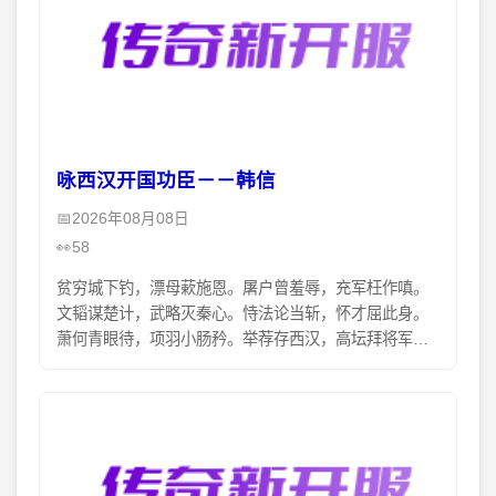
咏西汉开国功臣－－韩信
2026年08月08日
58
贫穷城下钓，漂母蔌施恩。屠户曾羞辱，充军枉作嗔。
文韬谋楚计，武略灭秦心。恃法论当斩，怀才屈此身。
萧何青眼待，项羽小肠矜。举荐存西汉，高坛拜将军。
运筹胸在竹，决策步先临。剿灭赢先击，反攻声势吞。
东征披曙