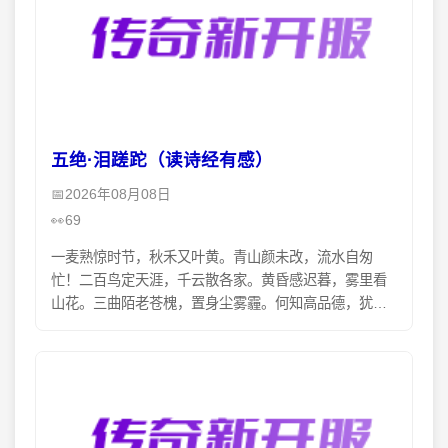
五绝·泪蹉跎（读诗经有感）
2026年08月08日
69
一麦熟惊时节，秋禾又叶黄。青山颜未改，流水自匆
忙！二百鸟定天涯，千云散各家。黄昏感迟暮，雾里看
山花。三曲陌老苍槐，置身尘雾霾。何知高品德，犹把
自深埋。四孤鸿聊自飞，不道是何归。谁懂流年泪，何
知意愿违！